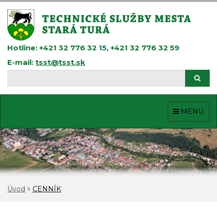
Prejsť
k
obsahu
Hotline: +421 32 776 32 15, +421 32 776 32 59
E-mail:
tsst@tsst.sk
Hľadaj
Hľad
MENU
Úvod
CENNÍK