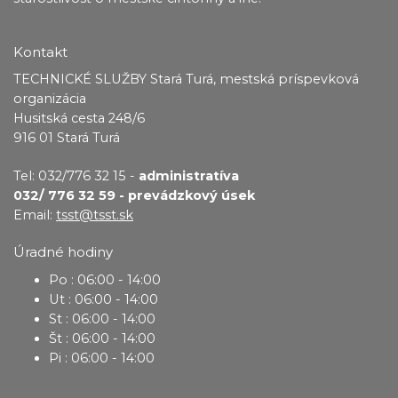
Kontakt
TECHNICKÉ SLUŽBY Stará Turá, mestská príspevková
organizácia
Husitská cesta 248/6
916 01 Stará Turá
Tel: 032/776 32 15 -
administratíva
032/ 776 32 59 - prevádzkový úsek
Email:
tsst@tsst.sk
Úradné hodiny
Po : 06:00 - 14:00
Ut : 06:00 - 14:00
St : 06:00 - 14:00
Št : 06:00 - 14:00
Pi : 06:00 - 14:00