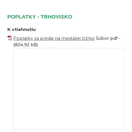
POPLATKY - TRHOVISKO
K stiahnutiu
Poplatky za predaj na mestskej tržnici
Súbor pdf -
(804.92 kB)