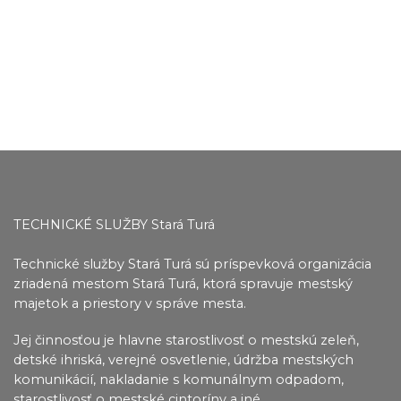
TECHNICKÉ SLUŽBY Stará Turá
Technické služby Stará Turá sú príspevková organizácia
zriadená mestom Stará Turá, ktorá spravuje mestský
majetok a priestory v správe mesta.
Jej činnosťou je hlavne starostlivosť o mestskú zeleň,
detské ihriská, verejné osvetlenie, údržba
mestských
komunikácií, nakladanie s komunálnym odpadom,
starostlivosť o mestské cintoríny a iné.