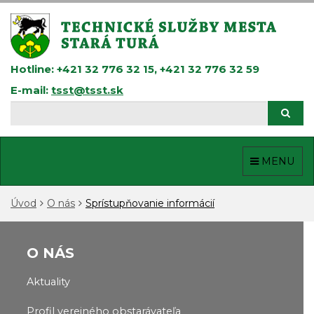
Prejsť
k
obsahu
Hotline: +421 32 776 32 15, +421 32 776 32 59
E-mail:
tsst@tsst.sk
Hľadaj
Hľad
MENU
Úvod
O nás
Sprístupňovanie informácií
O NÁS
Aktuality
Profil verejného obstarávateľa