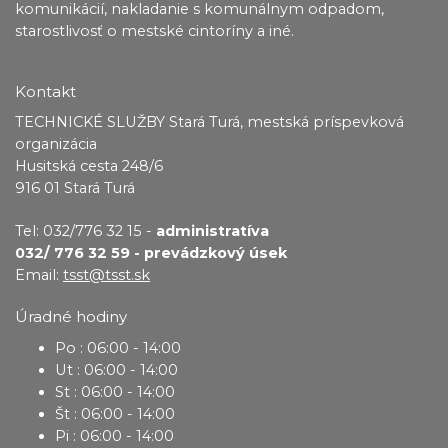
komunikácií, nakladanie s komunálnym odpadom,
starostlivosť o mestské cintoríny a iné.
Kontakt
TECHNICKÉ SLUŽBY Stará Turá, mestská príspevková
organizácia
Husitská cesta 248/6
916 01 Stará Turá
Tel: 032/776 32 15 -
administratíva
032/ 776 32 59 - prevádzkový úsek
Email:
tsst@tsst.sk
Úradné hodiny
Po : 06:00 - 14:00
Ut : 06:00 - 14:00
St : 06:00 - 14:00
Št : 06:00 - 14:00
Pi : 06:00 - 14:00