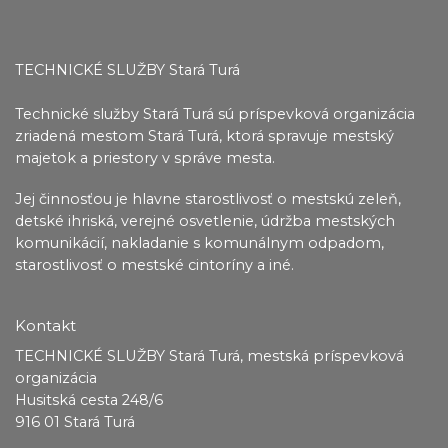
TECHNICKÉ SLUŽBY Stará Turá
Technické služby Stará Turá sú príspevková organizácia
zriadená mestom Stará Turá, ktorá spravuje mestský
majetok a priestory v správe mesta.
Jej činnosťou je hlavne starostlivosť o mestskú zeleň,
detské ihriská, verejné osvetlenie, údržba
mestských
komunikácií, nakladanie s komunálnym odpadom,
starostlivosť o mestské cintoríny a iné.
Kontakt
TECHNICKÉ SLUŽBY Stará Turá, mestská príspevková
organizácia
Husitská cesta 248/6
916 01 Stará Turá