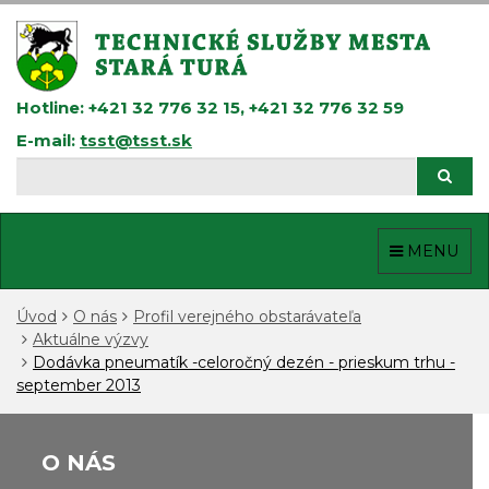
Prejsť
k
obsahu
Hotline: +421 32 776 32 15, +421 32 776 32 59
E-mail:
tsst@tsst.sk
Hľadaj
Hľad
MENU
Úvod
O nás
Profil verejného obstarávateľa
Aktuálne výzvy
Dodávka pneumatík -celoročný dezén - prieskum trhu -
september 2013
O NÁS