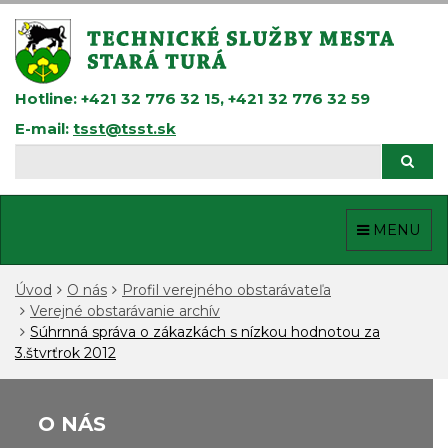
Prejsť
k
obsahu
Hotline: +421 32 776 32 15, +421 32 776 32 59
E-mail:
tsst@tsst.sk
Hľadaj
Hľad
MENU
Úvod
O nás
Profil verejného obstarávateľa
Verejné obstarávanie archív
Súhrnná správa o zákazkách s nízkou hodnotou za
3.štvrťrok 2012
O NÁS