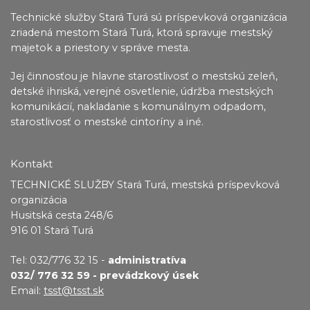
Technické služby Stará Turá sú príspevková organizácia
zriadená mestom Stará Turá, ktorá spravuje mestský
majetok a priestory v správe mesta.
Jej činnosťou je hlavne starostlivosť o mestskú zeleň,
detské ihriská, verejné osvetlenie, údržba
mestských
komunikácií, nakladanie s komunálnym odpadom,
starostlivosť o mestské cintoríny a iné.
Kontakt
TECHNICKÉ SLUŽBY Stará Turá, mestská príspevková
organizácia
Husitská cesta 248/6
916 01 Stará Turá
Tel: 032/776 32 15 -
administratíva
032/ 776 32 59 - prevádzkový úsek
Email:
tsst@tsst.sk